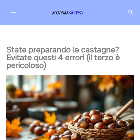
Vai
Cer
al
contenuto
State preparando le castagne?
Evitate questi 4 errori (il terzo è
pericoloso)