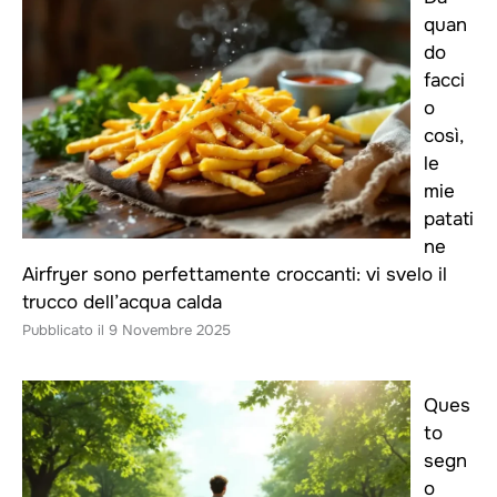
quan
do
facci
o
così,
le
mie
patati
ne
Airfryer sono perfettamente croccanti: vi svelo il
trucco dell’acqua calda
9 Novembre 2025
Ques
to
segn
o