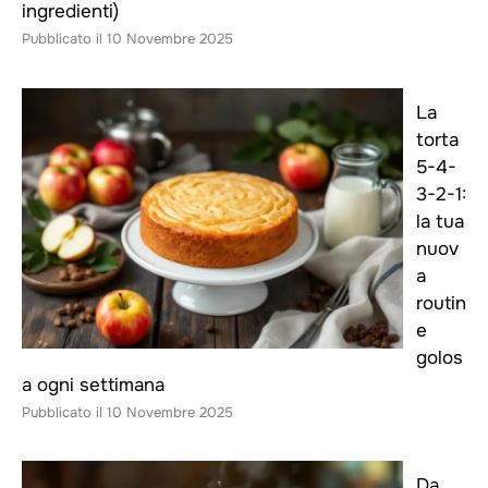
ingredienti)
10 Novembre 2025
La
torta
5-4-
3-2-1:
la tua
nuov
a
routin
e
golos
a ogni settimana
10 Novembre 2025
Da