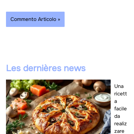
Les dernières news
Una
ricett
a
facile
da
realiz
zare