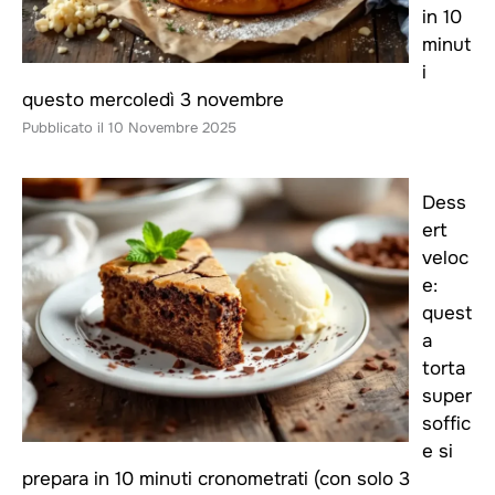
in 10
minut
i
questo mercoledì 3 novembre
10 Novembre 2025
Dess
ert
veloc
e:
quest
a
torta
super
soffic
e si
prepara in 10 minuti cronometrati (con solo 3