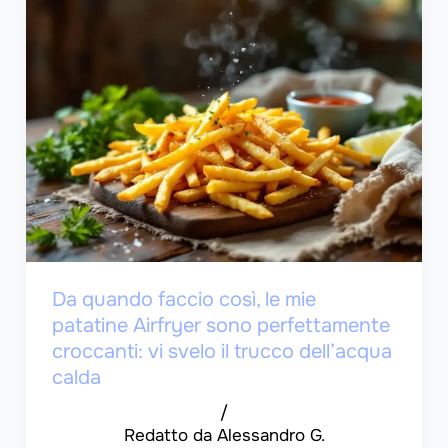
Da quando faccio così, le mie
patatine Airfryer sono perfettamente
croccanti: vi svelo il trucco dell’acqua
calda
/
Alessandro G.